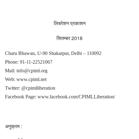
लिबरेशन प्रकाशन
सितम्बर 2018
Charu Bhawan,
U-90 Shakarpur, Delhi – 110092
Phone: 91-11-22521067
Mail: info@cpiml.org
Web: www.cpiml.net
T
witter: @cpimlliberation
Facebook Page: www.facebook.com/CPIMLLiberation/
अनुक्रम :