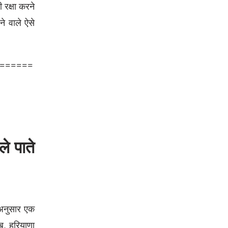
 रक्षा करने
े वाले ऐसे
======
े पाते
 अनुसार एक
ब, हरियाणा