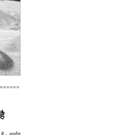
======
है
है - अर्थात