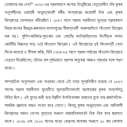
তোমাদের কর দেব?” ১৮৩০-এর প্রথমভাগে বাংলায় তিতুমীরের নেতৃত্বাধীন তাঁর কৃষক
অনুগামীদের ওয়াহাবী অভ্যুত্থানটি ধর্মীয় সংস্কারের কয়েকটি দিক এবং কৃষক
বিদ্রোহের মেলবন্ধন ঘটিয়েছিল। ১৮৫৭ সালে প্রথম স্বাধীনতা যুদ্ধের প্রাক্কালে
বিহার-বাংলার বীরভূম-রাজমহল-ভাগলপুরের সীমান্তবর্তী অঞ্চলগুলিতে সাঁওতাল বিদ্রোহ
শুরু হয়। পুলিশ-জমিদার-সুদখোর এবং কোর্টের কর্তাব্যক্তিদের উৎপীড়ক অশুভ
জোটটির বিরুদ্ধে গড়ে ওঠে সাঁওতাল বিদ্রোহ। এই বিদ্রোহের দুই কিংবদন্তী নেতা
সিধো-কানহো ও টিলকা মাঝি, যিনি ১৭৮৪-৮৫ সালে প্রথম পর্যায়ের সাঁওতাল বিদ্রোহে
নেতৃত্ব দিয়েছিলেন, তাঁদের নাম পূর্বভারতে ব্যাপক মানুষেরা আজও শ্রদ্ধার সঙ্গে স্মরণ
করেন।
সাম্প্রতিক অনুসন্ধান এবং অধ্যয়ন থেকে এই তথ্য সুপ্রতিষ্ঠিত হয়েছে যে ১৮৫৭
সালের প্রথম স্বাধীনতা যুদ্ধটিতে সন্দেহাতীতভাবেই বড়মাত্রায় কৃষক অন্তর্বস্তু
নিহিত ছিল। এই যুদ্ধে জয়ী হয়ে ব্রিটিশ উপনিবেশবাদ ভারতের বুকে তার রাজনৈতিক-
সামরিক কব্জাকে আরও সংহত করে তোলে। কিন্তু কৃষক অভ্যুত্থান এবং আদিবাসী
বিদ্রোহের আগুন দেশের বৃহত্তর অঞ্চলে ধারাবাহিকভাবেই ধিক ধিক করে জ্বলতে
থাকে। ১৮৩৬ এবং ১৯১৯ সালের মধ্যে কেরলের মালাবার অঞ্চলে ২৮ বার মোপালা