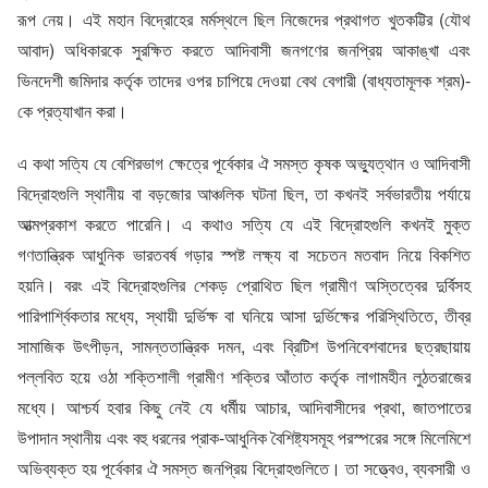
রূপ নেয়। এই মহান বিদ্রোহের মর্মস্থলে ছিল নিজেদের প্রথাগত খুতকট্টির (যৌথ
আবাদ) অধিকারকে সুরক্ষিত করতে আদিবাসী জনগণের জনপ্রিয় আকাঙ্খা এবং
ভিনদেশী জমিদার কর্তৃক তাদের ওপর চাপিয়ে দেওয়া বেথ বেগারী (বাধ্যতামূলক শ্রম)-
কে প্রত্যাখান করা।
এ কথা সত্যি যে বেশিরভাগ ক্ষেত্রে পূর্বেকার ঐ সমস্ত কৃষক অভ্যুত্থান ও আদিবাসী
বিদ্রোহগুলি স্থানীয় বা বড়জোর আঞ্চলিক ঘটনা ছিল, তা কখনই সর্বভারতীয় পর্যায়ে
আত্মপ্রকাশ করতে পারেনি। এ কথাও সত্যি যে এই বিদ্রোহগুলি কখনই মুক্ত
গণতান্ত্রিক আধুনিক ভারতবর্ষ গড়ার স্পষ্ট লক্ষ্য বা সচেতন মতবাদ নিয়ে বিকশিত
হয়নি। বরং এই বিদ্রোহগুলির শেকড় প্রোথিত ছিল গ্রামীণ অস্তিত্বের দুর্বিসহ
পারিপার্শ্বিকতার মধ্যে, স্থায়ী দুর্ভিক্ষ বা ঘনিয়ে আসা দুর্ভিক্ষের পরিস্থিতিতে, তীব্র
সামাজিক উৎপীড়ন, সামন্ততান্ত্রিক দমন, এবং ব্রিটিশ উপনিবেশবাদের ছত্রছায়ায়
পল্লবিত হয়ে ওঠা শক্তিশালী গ্রামীণ শক্তির আঁতাত কর্তৃক লাগামহীন লুঠতরাজের
মধ্যে। আশ্চর্য হবার কিছু নেই যে ধর্মীয় আচার, আদিবাসীদের প্রথা, জাতপাতের
উপাদান স্থানীয় এবং বহু ধরনের প্রাক-আধুনিক বৈশিষ্ট্যসমূহ পরস্পরের সঙ্গে মিলেমিশে
অভিব্যক্ত হয় পূর্বেকার ঐ সমস্ত জনপ্রিয় বিদ্রোহগুলিতে। তা সত্ত্বেও, ব্যবসারী ও