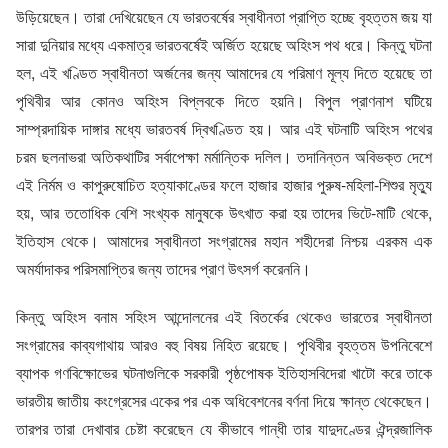
উড়িয়েছেন। তারা দেখিয়েছেন যে ভারতবর্ষের স্বাধীনতা প্রাপ্তি হচ্ছে বৃহত্তম জয় যা
সারা দুনিয়ার মধ্যে একমাত্র ভারতবর্ষেই অর্জিত হয়েছে অহিংস পথ ধরে। কিন্তু ঘটনা
হল, এই খণ্ডিত স্বাধীনতা অর্জনের জন্য আমাদের যে পরিমাণ মূল্য দিতে হয়েছে তা
পৃথিবীর আর কোনও অহিংস বিপ্লবকে দিতে হয়নি। বিপুল প্রাণনাশ ঘটিয়ে
সাম্প্রদায়িক দাঙ্গার মধ্যে ভারতবর্ষ দ্বিখণ্ডিত হয়। আর এই ঘটনাটি অহিংস পথের
চরম ছলনাভরা অতিকথাটির সর্বাপেক্ষা মর্মান্তিক দলিল। তদানিন্তন অবিভক্ত দেশে
এই নির্মম ও কাপুরুষোচিত হত্যাকাণ্ডের ফলে হাজার হাজার পুরুষ-মহিলা-শিশুর মৃত্যু
হয়, আর ততোধিক বেশি সংখ্যক মানুষকে উৎখাত করা হয় তাদের ভিটে-মাটি থেকে,
ইতিহাস থেকে। আমাদের স্বাধীনতা সংগ্রামের মহান শহীদেরা নিশ্চয় এরকম এক
অমর্যাদাকর পরিসমাপ্তির জন্য তাদের প্রাণ উৎসর্গ করেননি।
কিন্তু অহিংস বনাম সহিংস আন্দোলনের এই বিতর্কের থেকেও ভারতের স্বাধীনতা
সংগ্রামের কাব্যগাথায় আরও বহু বিষয় নিহিত রয়েছে। পৃথিবীর বৃহত্তম উপনিবেশে
ব্যাপক গণবিক্ষোভের ঘটনাগুলিকে সরকারী পৃষ্ঠপোষক ইতিহাসবিদেরা খাটো করে তাকে
ভারতীয় জাতীয় কংগ্রেসের একের পর এক অধিবেশনের বর্ণনা দিয়ে ক্ষান্ত থেকেছেন।
তারপর তারা দেখাবার চেষ্টা করেছেন যে কীভাবে গান্ধী তার যাদুদণ্ডের ঐন্দ্রজালিক