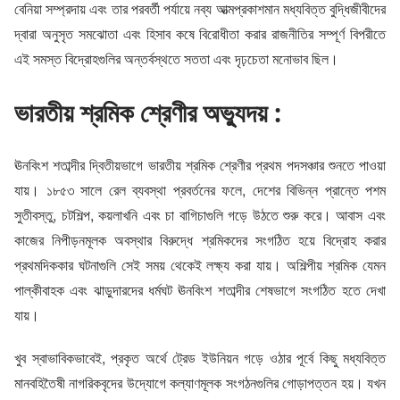
বেনিয়া সম্প্রদায় এবং তার পরবর্তী পর্যায়ে নব্য আত্মপ্রকাশমান মধ্যবিত্ত বুদ্ধিজীবীদের
দ্বারা অনুসৃত সমঝোতা এবং হিসাব কষে বিরোধীতা করার রাজনীতির সম্পূর্ণ বিপরীতে
এই সমস্ত বিদ্রোহগুলির অন্তর্বস্থতে সততা এবং দৃঢ়চেতা মনোভাব ছিল।
ভারতীয় শ্রমিক শ্রেণীর অভ্যুদয় :
ঊনবিংশ শতাব্দীর দ্বিতীয়ভাগে ভারতীয় শ্রমিক শ্রেণীর প্রথম পদসঞ্চার শুনতে পাওয়া
যায়। ১৮৫৩ সালে রেল ব্যবস্থা প্রবর্তনের ফলে, দেশের বিভিন্ন প্রান্তে পশম
সুতীবস্তু, চটশিল্প, কয়লাখনি এবং চা বাগিচাগুলি গড়ে উঠতে শুরু করে। আবাস এবং
কাজের নিপীড়নমূলক অবস্থার বিরুদ্ধে শ্রমিকদের সংগঠিত হয়ে বিদ্রোহ করার
প্রথমদিককার ঘটনাগুলি সেই সময় থেকেই লক্ষ্য করা যায়। অশিল্পীয় শ্রমিক যেমন
পাল্কীবাহক এবং ঝাড়ুদারদের ধর্মঘট ঊনবিংশ শতাব্দীর শেষভাগে সংগঠিত হতে দেখা
যায়।
খুব স্বাভাবিকভাবেই, প্রকৃত অর্থে ট্রেড ইউনিয়ন গড়ে ওঠার পূর্বে কিছু মধ্যবিত্ত
মানবহিতৈষী নাগরিকবৃদের উদ্যোগে কল্যাণমূলক সংগঠনগুলির গোড়াপত্তন হয়। যখন