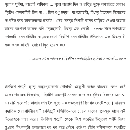
সুযোগ সুবিধা, কায়েমী অধিকার ... পুরো বারোটা দিন ও রাত্রি জুড়ে লখনউতে কোনও
ব্রিটিশ সেনাবাহিনী ছিল না ... ছিল শুধু মদ্যপ, যথেচ্ছাচারী, হিংস্র ইতরদল নিজেদের
সংগঠিত করে ডাকাতদলের মতোই। সেই সমস্ত সিপাহী যাদের তাড়িয়ে দেওয়া হয়েছে
তাদের অপেক্ষা অনেক বেশি স্বেচ্ছাচারী, হিংস্র এবং লোভী। ১৮৫৮ সালে লখনউতে
দখলদারী সেনাবাহিনীর কাণ্ডকারখানা ব্রিটিশ সেনাবাহিনীর ইতিহাসে এক চিরস্থায়ী
লজ্জাজনক কাহিনী হিসাবে বিধৃত হয়ে থাকবে।
- ১৮৫৭ সালে ভারতবর্ষে ব্রিটিশ সেনাবাহিনীর ভূমিকা সম্পর্কে এঙ্গেলস
ঊনবিংশ শতাব্দী জুড়ে অন্ধ্রপ্রদেশের গোদাবরী এজেন্সী অঞ্চল বারংবার কেঁপে ওঠে
একের পর এক বিদ্রোহে। ব্রিটিশ মদতপুষ্ট মনসবদারদের কর বৃদ্ধির বিরুদ্ধে ১৮৭৯-
এর মার্চ মাসে পাঁচ হাজার বর্গমাইল জুড়ে এক গুরুত্বপূর্ণ বিদ্রোহ ফেটে পড়ে। মাদ্রাজ
পদাতিক সেনাবাহিনীর ছটি রেজিমেন্ট সম্মিলিতভাবে ১৮৮০ সালের নভেম্বর মাসে এই
বিদ্রোহকে দমন করে। ঊনবিংশ শতাব্দী থেকে বিংশ শতাব্দীর উত্তরণ পর্বটি বিরসা
মুণ্ডার কিংবদন্তী উলগুলানে থর থর করে কেঁপে ওঠে যা রাঁচীর দক্ষিণাঞ্চলে সংগঠিত