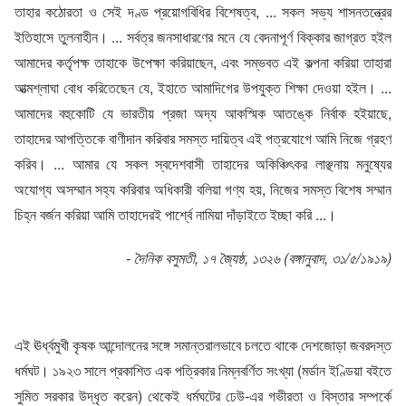
তাহার কঠোরতা ও সেই দণ্ড প্রয়োগবিধির বিশেষত্ব, ... সকল সভ্য শাসনতন্ত্রের
ইতিহাসে তুলনাহীন। ... সর্বত্র জনসাধারণের মনে যে বেদনাপূর্ণ বিক্কার জাগ্রত হইল
আমাদের কর্তৃপক্ষ তাহাকে উপেক্ষা করিয়াছেন, এবং সম্ভবত এই কল্পনা করিয়া তাহারা
আত্মশ্লাঘা বোধ করিতেছেন যে, ইহাতে আমাদিগের উপযুক্ত শিক্ষা দেওয়া হইল। ...
আমাদের বহুকোটি যে ভারতীয় প্রজা অদ্য আকস্মিক আতঙ্কে নির্বাক হইয়াছে,
তাহাদের আপত্তিকে বাণীদান করিবার সমস্ত দায়িত্ব এই পত্রযোগে আমি নিজে গ্রহণ
করিব। ... আমার যে সকল স্বদেশবাসী তাহাদের অকিঞ্চিৎকর লাঞ্ছনায় মনুষ্যের
অযোগ্য অসম্মান সহ্য করিবার অধিকারী বলিয়া গণ্য হয়, নিজের সমস্ত বিশেষ সম্মান
চিহ্ন বর্জন করিয়া আমি তাহাদেরই পার্শ্বে নামিয়া দাঁড়াইতে ইচ্ছা করি ...।
- দৈনিক বসুমতী, ১৭ জ্যৈষ্ঠ, ১৩২৬ (বঙ্গানুবাদ, ৩১/৫/১৯১৯)
এই ঊর্ধ্বমুখী কৃষক আন্দোলনের সঙ্গে সমান্তরালভাবে চলতে থাকে দেশজোড়া জবরদস্ত
ধর্মঘট। ১৯২৩ সালে প্রকাশিত এক পত্রিকার নিম্নবর্ণিত সংখ্যা (মর্ডান ইণ্ডিয়া বইতে
সুমিত সরকার উদ্ধৃত করেন) থেকেই ধর্মঘটের ঢেউ-এর গভীরতা ও বিস্তার সম্পর্কে