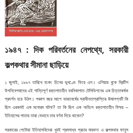
১৯৪৭ : দিক পরিবর্তনের নেপথ্যে, সরকারী
কল্পকথার সীমানা ছাড়িয়ে
১ জুলাই, ১৯৯৭ তারিখে হংকং চিনের ভূখণ্ডে ফিরে এল। এশিয়ার বুকে ব্রিটিশ
উপনিবেশবাদের এই শান্তিপূর্ণ রক্তপাতহীন যবনিকাপাত টেলিভিশনের এক চিত্তাকর্ষক
প্রদর্শন হয়ে উঠল। পঞ্চাশ বছর আগে ভারতবর্ষের স্বাধীনতাপ্রাপ্তির ঊষালগ্নটি কি
ছিল এরকমই এক মনোরম ঘটনা? তা কি ছিল এক অহিংস রক্তপাতহীন বিস্ময় –
ইতিহাসের পাতায় তারা যেভাবে তার বর্ণনা দিয়ে থাকেন?
সরকারের পেটোয়া ইতিহাসবিদেরা খুবই শ্রমসাধ্য প্রচার মারফত এ কল্পকথার ফানুস