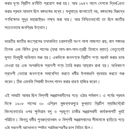
করার ঘৃণ্য ব্রিটিশ রণনীতি প্রয়োগ করা হয়। আর ১৯৪৭ সালে দেশকে দ্বিখণ্ডিত
করার প্রথম আভাস ছিল বঙ্গভঙ্গের মধ্যে। শুধুমাত্র বাংলাতেই নয়, বঙ্গভঙ্গের বিরুদ্ধে
গণবিক্ষোভ সুদূর মহারাষ্ট্রেও লক্ষ্য করা যায়। আর নিশ্চিতভাবেই তা ছিল জাতীয়
সচেতনতার জনপ্রিয় উত্থান।
ভারতীয় জাতীয় কংগ্রেসের তথাকথিত চরমপন্থী অংশ লালা লাজপত রায়, বাল গঙ্গাধর
তিলক এবং বিপিন চন্দ্র পালের (যারা লাল-বাল-পাল-ত্রয়ী হিসাবে খ্যাত) নেতৃত্বেই
মূলত দ্বিমুখী অভিযান শুরু হয়। একদিকে জনগণকে ব্রিটিশ পণ্য বয়কট করার ডাক
দেওয়া হয় এবং অপরদিকে স্বদেশী পণ্য তৈরি করার আহ্বান রাখা হয়। অধিকাংশ
স্বদেশী নেতারা জনগণকে সমাবেশিত করতে ধর্মীয় উপমাগুলি ব্যবহার করতে শুরু
করেন। ঠিক এমনকি শিবাজী উৎসব পালন করার ধারণা হাজির করেন।
এই সময়টা আবার ছিল বিপ্লবী সন্ত্রাসবাদীদের গড়ে ওঠার পর্বকাল। এ পর্বের প্রথম
দিকে ১৯০৮ সালের ৩০ এপ্রিল মুজফ্ফরপুরে কুখ্যাত ব্রিটিশ ম্যাজিস্ট্রেট
কিংসফোর্ডের ওপর ক্ষুদিরাম বসু ও প্রযুণ্ণ চাকীর সন্ত্রাসবাদী কার্যকলাপটি খুবই
পরিচিত। কিন্তু ধর্মীয় পুনরুত্থানবাদ ও বিপ্লবী সন্ত্রাসবাদের সীমানাকে ছাড়িয়ে গড়ে
ওঠা স্বদেশী আন্দোলনে স্পষ্টত শ্রমিকশ্রেণীর ছাপ নিহিত ছিল।