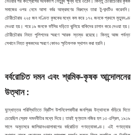
নেওয়ার পর কংগ্রেসের অধিকাংশ নেতৃবৃন্দ ক্ষুব্ধ হয়ে ওঠেন। কিন্তু চৌরীচৌরার কৃষক
সমাজের ওপর নেমে আসা বর্বর আক্রমণের বিরুদ্ধে তারা টু-শব্দটিও করেননি।
চৌরীচৌরায় ২২৫ জন দণ্ডিত কৃষকের মধ্যে কম করে ১৭২ জনকে প্রথমে মৃত্যুদণ্ড
দেওয়া হয়। পরে ১৯ জনকে ফাঁসির দড়িতে ঝুলিয়ে বাকিদের চালান করে দেওয়া হয়।
চৌরীচৌরায় নিহত পুলিশদের স্মরণে স্মারক স্তম্ভ রয়েছে। কিন্তু আজ পর্যন্ত
সেখানে নিহত কৃষকদের স্মরণে কোনও স্মৃতিফলক স্থাপন করা হয়নি।
বর্বরোচিত দমন এবং শ্রমিক-কৃষক আন্দোলনের
উত্থান :
যুদ্ধোত্তর পরিস্থিতিতে ব্রিটিশ উপনিবেশবাদীরা জনপ্রিয় উত্থানকে গুঁড়িয়ে দিতে
চেয়েছিল স্রেফ দমননীতির মধ্যে দিয়ে। তারই ঘৃণ্যতম নজির হল ১৩ এপ্রিল, ১৯১৯
সালে অমৃতসরে জালিয়ানওয়ালাবাগের বর্বরোচিত গণহত্যাকাণ্ড। এই গণহত্যার
কুখ্যাত নায়ক জেনারেল ডায়ার আত্মপক্ষ সমর্থন করতে গিয়ে বলেছিল যে “নৈতিক