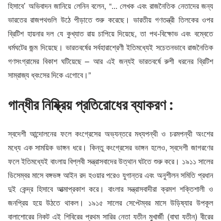
হিসাবে’ অভিবাদন জানিয়ে লেনিন বলেন, “... লেখক এবং রাজনৈতিক নেতাদের জন্য
ভারতের রাজপথগুলি উঠে পীড়াতে শুরু করেছে। ভারতীয় গণতন্ত্রী তিলকের ওপর
ব্রিটিশ হায়নার দল যে কুখ্যাত রায় চাপিয়ে দিয়েছে, তা পথ-বিক্ষোভ এবং বম্বেতে
ধর্মঘটের জন্ম দিয়েছে। ভারতবর্ষের সর্বহারাশ্রেণী ইতিমধ্যেই সচেতনভাবে রাজনৈতিক
গণসংগ্রামের বিকাশ ঘটিয়েছে – আর এই জন্যই ভারতবর্ষে রুশী ধরনের ব্রিটিশ
সাম্রাজ্য ধ্বংসের দিকে এগোবে।”
গান্ধীর নিষ্ক্রিয় প্রতিরোধের ব্যাকরণ :
স্বদেশী আন্দোলনের ফলে কংগ্রেসের অভ্যন্তরে মধ্যপন্থী ও চরমপন্থী অংশের
মধ্যে এক সাময়িক ভাঙ্গন ধরে। কিন্তু কংগ্রেসের ভাঙ্গন হলেও, স্বদেশী জাগরণের
ফলে ইতিমধ্যেই বাংলায় বিপ্লবী সন্ত্রাসবাদের উত্থান ঘটতে শুরু করে। ১৯১১ সালের
ডিসেম্বর মাসে বঙ্গভঙ্গ আইন রদ হওয়ার পরেও যুগান্তর এবং অনুশীলন সমিতি প্রধান
দুই কেন্দ্র হিসাবে আত্মাপ্রকাশ করে। বাংলার সন্ত্রাসবাদীরা ক্রমশ শক্তিশালী ও
জনপ্রিয় হয়ে উঠতে থাকল। ১৯১৫ সালের সেপ্টেম্বর মাসে উড়িষ্যার উপকূল
বালাশোরের নিকট এই শিবিরের প্রথম সারির নেতা যতীন মুখার্জী (বাঘা যতীন) বীরের