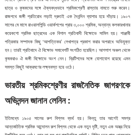
ছাত্র ও কৃষকদের সঙ্গে ঐক্যবদ্ধভাবে শ্রমিকশ্রেণী রাস্তায় নামতে শুরু করেন।
রাজপথে জঙ্গী প্রতিরোধ লড়াই দ্রুতই এক দৈনন্দিন ব্যাপার হয়ে দাঁড়ায়। ১৯০৭
সালের মে মাসে রাওয়ালপিন্ডি ওয়ার্কশপের প্রায় ৩,০০০ শ্রমিক, অন্যান্য কলকারখানার
কয়েকশো শ্রমিক ছাত্রদের এক বিশাল প্রতিবাদী বিক্ষোভে সামিল হয়। পাঞ্জাবী
পত্রিকার সম্পাদক কিছু ‘আপত্তিকর’ লেখাপত্র প্রকাশ করার অপরাধে অভিযুক্ত
হন। তারই প্রতিবাদে ঐ বিক্ষোভ সমাবেশটি সংগঠিত হয়েছিল। আশপাশ অঞ্চল থেকে
কৃষকরাও ঐ জঙ্গী বিক্ষোভে অংশ নেন। ব্রিটিশদের সঙ্গে যোগাযোগ রয়েছে এমন
সমস্ত কিছুই আক্রমণের লক্ষ্যবস্ত হয়ে ওঠে।
ভারতীয় শ্রমিকশ্রেণীর রাজনৈতিক জাগরণকে
অভিনন্দন জানান লেনিন :
ইতিমধ্যে ১৯০৫ সালের রুশ বিপ্লব ব্যর্থ হয়। কিন্তু তার আগেই সমগ্র
আন্তর্জাতিক শ্রমিক আন্দোলন রুশ বিপ্লব থেকে এক নতুন দৃষ্টি, নতুন এক অস্ত্র নিয়ে
উজ্জীবিত হয়ে ওঠে। আর তা হল গণ রাজনৈতিক ধর্মঘট। বিপিন চন্দ্র পাল গ্রেফতার