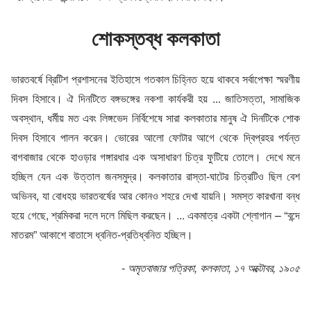
শোকস্তব্ধ কলকাতা
ভারতবর্ষে ব্রিটিশ প্রশাসনের ইতিহাসে গতকাল চিহ্নিত হয়ে থাকবে সর্বাপেক্ষা স্মরণীয়
দিবস হিসাবে। ঐ দিনটিতে বঙ্গভঙ্গের নকশা কার্যকরী হয় ... জাতিসত্তা, সামাজিক
অবস্থান, ধর্মীয় মত এবং লিঙ্গভেদ নির্বিশেষে সারা কলকাতার মানুষ ঐ দিনটিকে শোক
দিবস হিসাবে পালন করেন। ভোরের আলো ফোটার আগে থেকে দ্বিপ্রহর পর্যন্ত
বাগবাজার থেকে হাওড়ার গঙ্গারধার এক অসাধারণ চিত্র ফুটিয়ে তোলে। দেখে মনে
হচ্ছিল যেন এক উত্তাল জনসমুদ্র। কলকাতার রাস্তা-ঘাটের চিত্রটিও ছিল বেশ
অভিনব, যা বোধহয় ভারতবর্ষের আর কোনও শহরে দেখা যায়নি। সমস্ত কারখানা বন্ধ
হয়ে গেছে, শ্রমিকরা দলে দলে মিছিল করছেন। ... একমাত্র একটা শ্লোগান – “বন্দে
মাতরম” আকাশে বাতাসে ধ্বনিত-প্রতিধ্বনিত হচ্ছিল।
- অমৃতবাজার পত্রিকা, কলকাতা, ১৭ অক্টোবর, ১৯০৫