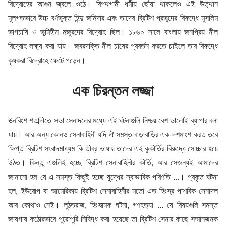
বিদ্রোহের আগুন জ্বলে ওঠে। বিপথগামী ধর্মীয় ছোঁয়া থাকলেও এই উত্থান
মূলগতভাবে উচ্চ বর্ণভুক্ত হিন্দু জমিদার এবং তাদের ব্রিটিশ প্রভুদের বিরুদ্ধে মুসলিম
ভাগচাষি ও ভূমিহীন মজুরদের বিদ্রোহ ছিল। ১৮৬০ সালে বাংলায় জনপ্রিয় নীল
বিদ্রোহ লক্ষ্য করা যায়। জবরদক্তি নীল চাষের প্রবর্তন করতে চাইলে তার বিরুদ্ধে
কৃষকরা বিদ্রোহে ফেটে পড়েন।
এক চিরন্তন লজ্জা
ঊনবিংশ শতাব্দীতে সভা সেনাদলের মধ্যে এই ঘটনাগুলি নিশ্চয় বেশ ভালোই ব্যাপার বলা
যায়। আর অন্য কোনও সেনাবাহিনী যদি ঐ সমস্ত বাড়াবাড়ির এক-দশমাংশ করত তবে
ক্ষিপ্ত ব্রিটিশ সংবাদমাধ্যম কি তীব্র ভাষায় তাদের এই কুকীর্তির বিরুদ্ধে সোচ্চার হয়ে
উঠত। কিন্তু এগুলিই হচ্ছে ব্রিটিশ সেনাবাহিনীর কীর্তি, আর সেজন্যই আমাদের
জানানো হল যে এ সমস্ত কিছুই হচ্ছে যুদ্ধের স্বাভাবিক পরিণতি ...। প্রকৃত ঘটনা
হল, ইউরোপ বা আমেরিকায় ব্রিটিশ সেনাবাহিনীর মতো এত হিংস্র পাশবিক সেনাদল
আর কোথাও নেই। লুঠতরাজ, হিংসাত্মক ঘটনা, গণহত্যা ... যে বিষয়গুলি সমস্ত
জায়গায় কঠোরভাবে পুরোপুরি নিষিদ্ধ করা হয়েছে তা ব্রিটিশ সেনার কাছে সম্মানজনক