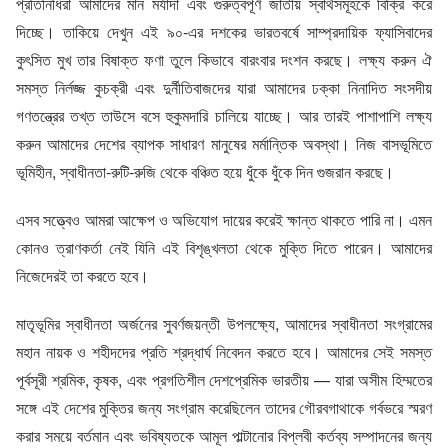
প্রতিনিধিরা আমাদের মান মর্যাদা এবং গুরুত্বপূর্ণ জাতীয় স্বার্থসমূহকে বিক্রি করে
দিচ্ছে। তাকিয়ে দেখুন এই ৯০-এর দশকের ভারতবর্ষে সাম্প্রদায়িক ফ্যাসিবাদের
কুৎসিত মুখ তার বিষাক্ত ফণা তুলে কিভাবে বারংবার দংশন করছে। লক্ষ্য করুন ঐ
সমস্ত নির্লজ্জ কুচক্রী এবং দুর্নীতিবাজদের যারা আমাদের ঢক্কা নিনাদিত সংসদীয়
গণতন্ত্রের তখ্ত তাউসে বসে হুকুমদারি চালিয়ে যাচ্ছে। আর তারই পাশাপাশি লক্ষ্য
করুন আমাদের দেশের ব্যাপক সাধারণ মানুষের মর্মান্তিক অবস্থা। নিজ বাসভূমিতে
ভূমিহীন, স্বাধীনতা-রুটি-রুজি থেকে বঞ্চিত হয়ে ধুঁকে ধুঁকে দিন গুজরান করছে।
এসব সত্ত্বেও আমরা আক্ষেপ ও অভিযোগ দায়ের করেই ক্ষান্ত থাকতে পারি না। এমন
কোনও ত্রাণকর্তা নেই যিনি এই বিশৃঙ্খলতা থেকে মুক্তি দিতে পারেন। আমাদের
নিজেদেরই তা করতে হবে।
মাতৃভূমির স্বাধীনতা অর্জনের সুবর্ণজয়ন্তী উপলক্ষ্যে, আমাদের স্বাধীনতা সংগ্রামের
মহান নায়ক ও শহীদদের প্রতি শ্রদ্ধার্ঘ নিবেদন করতে হবে। আমাদের সেই সমস্ত
পূর্বসূরী শ্রমিক, কৃষক, এবং প্রগতিশীল দেশপ্রেমিক ভারতীয় — যারা অসীম হিম্মতের
সঙ্গে এই দেশের মুক্তির জন্য সংগ্রাম করেছিলেন তাদের গৌরবগাথাকে গর্বভরে স্মরণ
করার সময়ে বর্তমান এবং ভবিষ্যতকে আমূল পাল্টানোর বিপ্লবী কর্তব্য সম্পাদনের জন্য