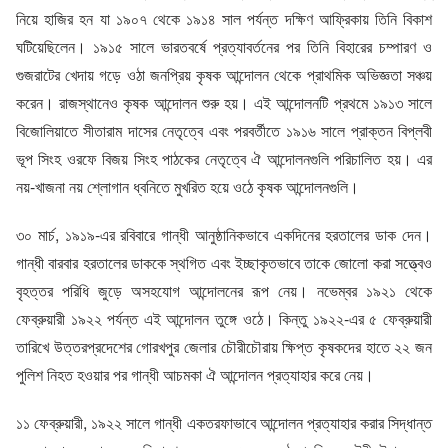
নিয়ে হাজির হন যা ১৯০৭ থেকে ১৯১৪ সাল পর্যন্ত দক্ষিণ আফ্রিকায় তিনি বিকাশ
ঘটিয়েছিলেন। ১৯১৫ সালে ভারতবর্ষে প্রত্যাবর্তনের পর তিনি বিহারের চম্পারণ ও
গুজরাটের খেদায় গড়ে ওঠা জনপ্রিয় কৃষক আন্দোলন থেকে প্রাথমিক অভিজ্ঞতা সঞ্চয়
করেন। রাজস্থানেও কৃষক আন্দোলন শুরু হয়। এই আন্দোলনটি প্রথমে ১৯১৩ সালে
বিজোলিয়াতে সীতারাম দাসের নেতৃত্বে এবং পরবর্তীতে ১৯১৬ সালে প্রাক্তন বিপ্লবী
ভূপ সিংহ ওরফে বিজয় সিংহ পাঠকের নেতৃত্বে ঐ আন্দোলনগুলি পরিচালিত হয়। এর
নয়-খাজনা নয় শ্লোগান ধ্বনিতে মুখরিত হয়ে ওঠে কৃষক আন্দোলনগুলি।
৩০ মার্চ, ১৯১৯-এর রবিবারে গান্ধী আনুষ্ঠানিকভাবে একদিনের হরতালের ডাক দেন।
গান্ধী বারবার হরতালের ডাককে স্থগিত এবং ইচ্ছাকৃতভাবে তাকে জোলো করা সত্ত্বেও
বৃহত্তর পরিধি জুড়ে অসহযোগ আন্দোলনের রূপ নেয়। নভেম্বর ১৯২১ থেকে
ফেব্রুয়ারী ১৯২২ পর্যন্ত এই আন্দোলন তুঙ্গে ওঠে। কিন্তু ১৯২২-এর ৫ ফেব্রুয়ারী
তারিখে উত্তরপ্রদেশের গোরখপুর জেলার চৌরীচৌরায় ক্ষিপ্ত কৃষকদের হাতে ২২ জন
পুলিশ নিহত হওয়ার পর গান্ধী আচমকা ঐ আন্দোলন প্রত্যাহার করে নেয়।
১১ ফেব্রুয়ারী, ১৯২২ সালে গান্ধী একতরফাভাবে আন্দোলন প্রত্যাহার করার সিদ্ধান্ত