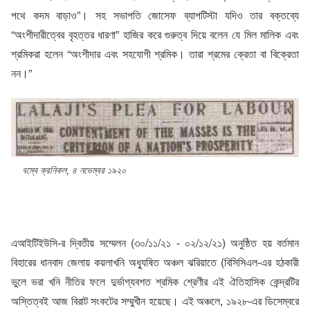
পথে কদম বাড়াও”। সহ সভাপতি জোসেফ ব্যাপটিস্টা যদিও তার বক্তব্যে
“অংশীদারীত্বের বৃহত্তর ধারণা” হাজির করে গুরুত্ব দিয়ে বলেন যে মিল মালিক এবং
শ্রমিকরা হলেন “অংশীদার এবং সহযোগী শ্রমিক। তারা শ্রমের ক্রেতা বা বিক্রেতা
নন।”
বম্বে ক্রনিকল, ৪ নভেম্বর ১৯২০
এআইটিইউসি-র দ্বিতীয় সম্মেলন (৩০/১১/২১ - ০২/১২/২১) অনুষ্ঠিত হয় বর্তমান
বিহারের ধানবাদ জেলায় কয়লাখনি অধ্যুষিত অঞ্চল ঝরিয়াতে (বিসিসিএল-এর হঠকারী
ভুলে ভরা খনি নীতির ফলে দুর্ভাগ্যবশত শ্রমিক শ্রেণীর এই ঐতিহাসিক কেন্দ্রটির
অস্তিত্বই আজ বিরাট সংকটের সম্মুখীন হয়েছে। এই অঞ্চলে, ১৯২৮-এর ডিসেম্বরে