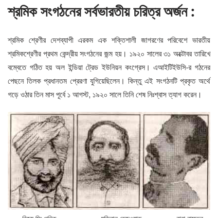
শ্রমিক সংগঠনের সর্বভারতীয় চরিত্র অর্জন :
শ্রমিক শ্রেণীর দেশব্যাপী এরকম এক শক্তিশালী জাগরণের পরিবেশে ভারতীয়
শ্রমিকশ্রেণীর প্রথম কেন্দ্রীয় সংগঠনের জন্ম হয়। ১৯২০ সালের ৩১ অক্টোবর তারিখে
বম্বেতে গঠিত হয় অল ইন্ডিয়া ট্রেড ইউনিয়ন কংগ্রেস। এআইটিইউসি-র গঠনের
পেছনে তিলক প্রধানতম প্রেরণা যুগিয়েছিলেন। কিন্তু এই সংগঠনটি প্রকৃত অর্থে
গড়ে ওঠার তিন মাস পূর্বে ১ আগস্ট, ১৯২০ সালে তিনি শেষ নিঃশ্বাস ত্যাগ করেন।