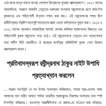
ওঠে মাঝে মধ্যে থমকে যাওয়া মোপালা বিদ্রোহের পুনরায় আত্মপ্রকাশে। ১৯২০ সালের
প্রথমদিকে, পাঞ্জাবে আকালি নেতৃত্বে গুরুদ্বার সংস্কার আন্দোলনের রূপে জাঠ-শিখ
কৃষকদের এক শক্তিশালী উত্থান লক্ষ্য করা যায়। এই আন্দোলনের লক্ষ্য ছিল
দুর্নীতিগ্রস্ত ব্রিটিশ মদতপুষ্ট মহন্তদের কব্জা থেকে ধর্মস্থানকে মুক্ত করা। ১৯১৯ ও
১৯২১ সালের ব্যবধানে মহারাষ্ট্রের সাতারা জেলায় জমিদার মহাজনদের বিরুদ্ধে এক
শক্তিশালী কৃষক আন্দোলন গড়ে ওঠে। এই আন্দোলনকে নেতৃত্ব দেন সত্যশোধক
নানা পাটিল যিনি পরবর্তীতে ঐ রাজ্যের জনপ্রিয় কমিউনিস্ট কৃষক নেতা হিসাবে
আত্মপ্রকাশ করেন।
প্রতিবাদস্বরূপ রবীন্দ্রনাথ ঠাকুর নাইট উপাধি
প্রত্যাখ্যান করলেন
... পাঞ্জাব গভর্ণমেন্ট যে সব উপায় অবলম্বন করিয়াছেন, তাহার প্রচণ্ডতায় আজ
আমাদের মনে কঠিন আঘাত পাইয়া ভারতীয় প্রজাবৃন্দের নিরুপায় অবস্থার কথা স্পষ্ট
উপলব্ধি করিয়াছে। হতভাগ্য পাঞ্জাবীদিগকে যে রাজদণ্ডে দণ্ডিত করা হইয়াছে,