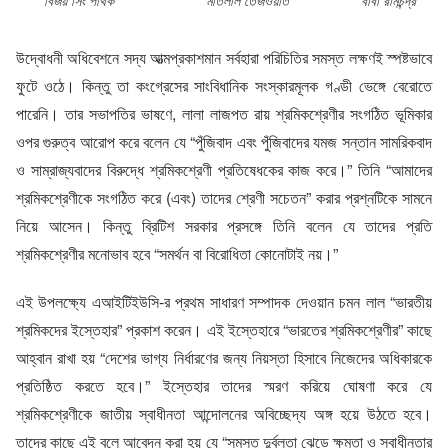
বিজয় সিং পথিক মতিলাল তেজওয়াত বাবা রামচন্দ্র
উদ্বোধনী অধিবেশনে সদ্য আত্মপ্রকাশমান সর্বহারা পরিচিতির সমস্ত লক্ষণই স্পষ্টভাবে
ফুটে ওঠে। কিন্তু তা কংগ্রেসের সাংবিধানিক সংস্কারমূলক গণ্ডী ভেঙ্গে বেরোতে
পারেনি। তার সভাপতির ভাষণে, লালা লাজপত রায় শ্রমিকশ্রেণীর সংগঠিত ভূমিকার
ওপর গুরুত্ব আরোপ করে বলেন যে “পুঁজিবাদ এবং পুঁজিবাদের যমজ সন্তান সামরিকবাদ
ও সাম্রাজ্যবাদের বিরুদ্ধে শ্রমিকশ্রেণী প্রতিষেধকের কাজ করে।” তিনি “আমাদের
শ্রমিকশ্রেণীকে সংগঠিত করে (এবং) তাদের শ্রেণী সচেতন” করার প্রশ্নটিকে সামনে
নিয়ে আসেন। কিন্তু ব্রিটিশ সরকার প্রসঙ্গে তিনি বলেন যে তাদের প্রতি
শ্রমিকশ্রেণীর মনোভাব হবে “সমর্থন বা বিরোধিতা কোনোটাই নয়।”
এই উপলক্ষ্যে এআইটিইউসি-র প্রথম সাধারণ সম্পাদক দেওয়ান চমন লাল “ভারতীয়
শ্রমিকদের ইস্তেহার” প্রকাশ করেন। এই ইস্তেহারে “ভারতের শ্রমিকশ্রেণীর” কাছে
আহ্বান রাখা হয় “দেশের ভাগ্য নির্ধারণের জন্য নিয়স্তা হিসাবে নিজেদের অধিকারকে
প্রতিষ্ঠিত করতে হবে।” ইস্তেহার তাদের স্মরণ করিয়ে ঘোষণা করে যে
শ্রমিকশ্রেণীকে জাতীয় স্বাধীনতা আন্দোলনের অবিচ্ছেদ্য অঙ্গ হয়ে উঠতে হবে।
তাদের কাছে এই বলে আবেদন করা হয় যে “সমস্ত দুর্বলতা ঝেড়ে ক্ষমতা ও স্বাধীনতার