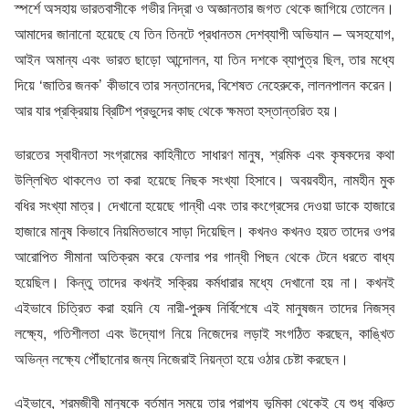
স্পর্শে অসহায় ভারতবাসীকে গভীর নিদ্রা ও অজ্ঞানতার জগত থেকে জাগিয়ে তোলেন।
আমাদের জানানো হয়েছে যে তিন তিনটে প্রধানতম দেশব্যাপী অভিযান – অসহযোগ,
আইন অমান্য এবং ভারত ছাড়ো আন্দোলন, যা তিন দশকে ব্যাপুত্র ছিল, তার মধ্যে
দিয়ে ‘জাতির জনক’ কীভাবে তার সন্তানদের, বিশেষত নেহেরুকে, লালনপালন করেন।
আর যার প্রক্রিয়ায় ব্রিটিশ প্রভুদের কাছ থেকে ক্ষমতা হস্তান্তরিত হয়।
ভারতের স্বাধীনতা সংগ্রামের কাহিনীতে সাধারণ মানুষ, শ্রমিক এবং কৃষকদের কথা
উল্লিখিত থাকলেও তা করা হয়েছে নিছক সংখ্যা হিসাবে। অবয়বহীন, নামহীন মুক
বধির সংখ্যা মাত্র। দেখানো হয়েছে গান্ধী এবং তার কংগ্রেসের দেওয়া ডাকে হাজারে
হাজারে মানুষ কিভাবে নিয়মিতভাবে সাড়া দিয়েছিল। কখনও কখনও হয়ত তাদের ওপর
আরোপিত সীমানা অতিক্রম করে ফেলার পর গান্ধী পিছন থেকে টেনে ধরতে বাধ্য
হয়েছিল। কিন্তু তাদের কখনই সক্রিয় কর্মধারার মধ্যে দেখানো হয় না। কখনই
এইভাবে চিত্রিত করা হয়নি যে নারী-পুরুষ নির্বিশেষে এই মানুষজন তাদের নিজস্ব
লক্ষ্যে, গতিশীলতা এবং উদ্যোগ নিয়ে নিজেদের লড়াই সংগঠিত করছেন, কাঙ্খিত
অভিন্ন লক্ষ্যে পৌঁছানোর জন্য নিজেরাই নিয়ন্তা হয়ে ওঠার চেষ্টা করছেন।
এইভাবে, শ্রমজীবী মানুষকে বর্তমান সময়ে তার প্রাপ্য ভূমিকা থেকেই যে শুধু বঞ্চিত