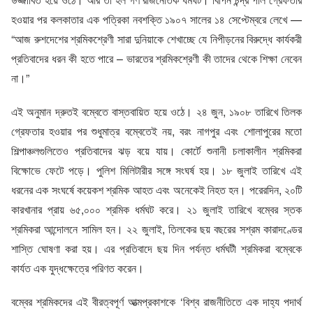
হওয়ার পর কলকাতার এক পত্রিকা নবশক্তি ১৯০৭ সালের ১৪ সেপ্টেম্বরে লেখে —
“আজ রুশদেশের শ্রমিকশ্রেণী সারা দুনিয়াকে শেখাচ্ছে যে নিপীড়নের বিরুদ্ধে কার্যকরী
প্রতিবাদের ধরন কী হতে পারে – ভারতের শ্রমিকশ্রেণী কী তাদের থেকে শিক্ষা নেবেন
না।”
এই অনুমান দ্রুতই বম্বেতে বাস্তবায়িত হয়ে ওঠে। ২৪ জুন, ১৯০৮ তারিখে তিলক
গ্রেফতার হওয়ার পর শুধুমাত্র বম্বেতেই নয়, বরং নাগপুর এবং শোলাপুরের মতো
শিল্পাঞ্চলগুলিতেও প্রতিবাদের ঝড় বয়ে যায়। কোর্টে শুনানী চলাকালীন শ্রমিকরা
বিক্ষোভে ফেটে পড়ে। পুলিশ মিলিটারীর সঙ্গে সংঘর্ষ হয়। ১৮ জুলাই তারিখে এই
ধরনের এক সংঘর্ষে কয়েকশ শ্রমিক আহত এবং অনেকেই নিহত হন। পরেরদিন, ২০টি
কারখানার প্রায় ৬৫,০০০ শ্রমিক ধর্মঘট করে। ২১ জুলাই তারিখে বম্বের স্তক
শ্রমিকরা আন্দোলনে সামিল হন। ২২ জুলাই, তিলকের ছয় বছরের সশ্রম কারাদণ্ডের
শাস্তি ঘোষণা করা হয়। এর প্রতিবাদে ছয় দিন পর্যন্ত ধর্মঘটী শ্রমিকরা বম্বেকে
কার্যত এক যুদ্ধক্ষেত্রে পরিণত করেন।
বম্বের শ্রমিকদের এই বীরত্বপূর্ণ আত্মপ্রকাশকে ‘বিশ্ব রাজনীতিতে এক দাহ্য পদার্থ