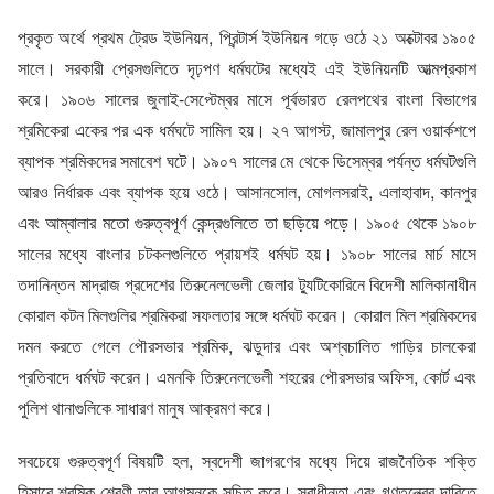
প্রকৃত অর্থে প্রথম ট্রেড ইউনিয়ন, প্রিন্টার্স ইউনিয়ন গড়ে ওঠে ২১ অক্টোবর ১৯০৫
সালে। সরকারী প্রেসগুলিতে দৃঢ়পণ ধর্মঘটের মধ্যেই এই ইউনিয়নটি আত্মপ্রকাশ
করে। ১৯০৬ সালের জুলাই-সেপ্টেম্বর মাসে পূর্বভারত রেলপথের বাংলা বিভাগের
শ্রমিকেরা একের পর এক ধর্মঘটে সামিল হয়। ২৭ আগস্ট, জামালপুর রেল ওয়ার্কশপে
ব্যাপক শ্রমিকদের সমাবেশ ঘটে। ১৯০৭ সালের মে থেকে ডিসেম্বর পর্যন্ত ধর্মঘটগুলি
আরও নির্ধারক এবং ব্যাপক হয়ে ওঠে। আসানসোল, মোগলসরাই, এলাহাবাদ, কানপুর
এবং আম্বালার মতো গুরুত্বপূর্ণ কেন্দ্রগুলিতে তা ছড়িয়ে পড়ে। ১৯০৫ থেকে ১৯০৮
সালের মধ্যে বাংলার চটকলগুলিতে প্রায়শই ধর্মঘট হয়। ১৯০৮ সালের মার্চ মাসে
তদানিন্তন মাদ্রাজ প্রদেশের তিরুনেলভেলী জেলার ট্যুটিকোরিনে বিদেশী মালিকানাধীন
কোরাল কটন মিলগুলির শ্রমিকরা সফলতার সঙ্গে ধর্মঘট করেন। কোরাল মিল শ্রমিকদের
দমন করতে গেলে পৌরসভার শ্রমিক, ঝড়ুদার এবং অশ্বচালিত গাড়ির চালকেরা
প্রতিবাদে ধর্মঘট করেন। এমনকি তিরুনেলভেলী শহরের পৌরসভার অফিস, কোর্ট এবং
পুলিশ থানাগুলিকে সাধারণ মানুষ আক্রমণ করে।
সবচেয়ে গুরুত্বপূর্ণ বিষয়টি হল, স্বদেশী জাগরণের মধ্যে দিয়ে রাজনৈতিক শক্তি
হিসাবে শ্রমিক শ্রেণী তার আগমনকে সুচিত করে। স্বাধীনতা এবং গণতন্ত্রের দাবিতে