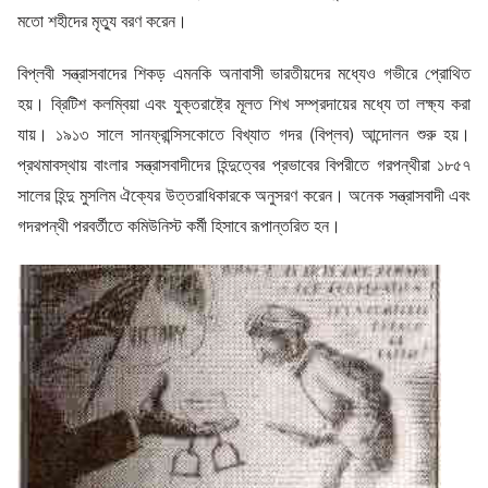
মতো শহীদের মৃত্যু বরণ করেন।
বিপ্লবী সন্ত্রাসবাদের শিকড় এমনকি অনাবাসী ভারতীয়দের মধ্যেও গভীরে প্রোথিত
হয়। ব্রিটিশ কলম্বিয়া এবং যুক্তরাষ্ট্রে মূলত শিখ সম্প্রদায়ের মধ্যে তা লক্ষ্য করা
যায়। ১৯১৩ সালে সানফ্রান্সিসকোতে বিখ্যাত গদর (বিপ্লব) আন্দোলন শুরু হয়।
প্রথমাবস্থায় বাংলার সন্ত্রাসবাদীদের হিন্দুত্বের প্রভাবের বিপরীতে গরপন্থীরা ১৮৫৭
সালের হিন্দু মুসলিম ঐক্যের উত্তরাধিকারকে অনুসরণ করেন। অনেক সন্ত্রাসবাদী এবং
গদরপন্থী পরবর্তীতে কমিউনিস্ট কর্মী হিসাবে রূপান্তরিত হন।