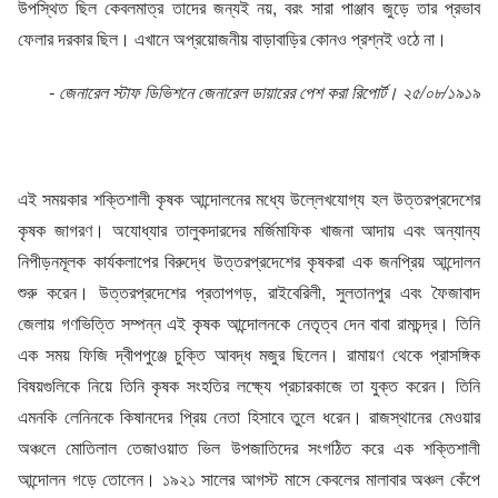
উপস্থিত ছিল কেবলমাত্র তাদের জন্যই নয়, বরং সারা পাঞ্জাব জুড়ে তার প্রভাব
ফেলার দরকার ছিল। এখানে অপ্রয়োজনীয় বাড়াবাড়ির কোনও প্রশ্নই ওঠে না।
- জেনারেল স্টাফ ডিভিশনে জেনারেল ডায়ারের পেশ করা রিপোর্ট। ২৫/০৮/১৯১৯
এই সময়কার শক্তিশালী কৃষক আন্দোলনের মধ্যে উল্লেখযোগ্য হল উত্তরপ্রদেশের
কৃষক জাগরণ। অযোধ্যার তালুকদারদের মর্জিমাফিক খাজনা আদায় এবং অন্যান্য
নিপীড়নমূলক কার্যকলাপের বিরুদ্ধে উত্তরপ্রদেশের কৃষকরা এক জনপ্রিয় আন্দোলন
শুরু করেন। উত্তরপ্রদেশের প্রতাপগড়, রাইবেরিলী, সুলতানপুর এবং ফৈজাবাদ
জেলায় গণভিত্তি সম্পন্ন এই কৃষক আন্দোলনকে নেতৃত্ব দেন বাবা রামচন্দ্র। তিনি
এক সময় ফিজি দ্বীপপুঞ্জে চুক্তি আবদ্ধ মজুর ছিলেন। রামায়ণ থেকে প্রাসঙ্গিক
বিষয়গুলিকে নিয়ে তিনি কৃষক সংহতির লক্ষ্যে প্রচারকাজে তা যুক্ত করেন। তিনি
এমনকি লেনিনকে কিষানদের প্রিয় নেতা হিসাবে তুলে ধরেন। রাজস্থানের মেওয়ার
অঞ্চলে মোতিলাল তেজাওয়াত ভিল উপজাতিদের সংগঠিত করে এক শক্তিশালী
আন্দোলন গড়ে তোলেন। ১৯২১ সালের আগস্ট মাসে কেবলের মালাবার অঞ্চল কেঁপে