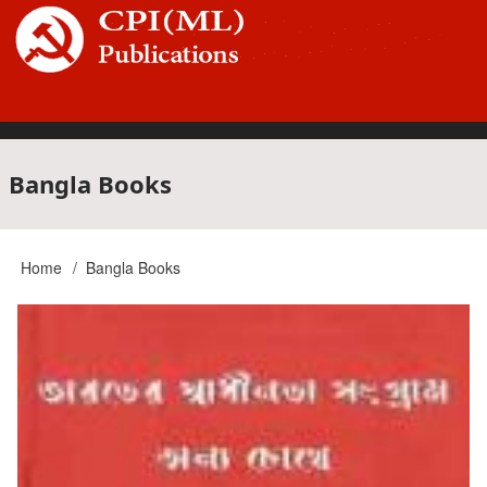
Skip
to
main
content
Main
Bangla Books
navigation
Home
Bangla Books
Breadcrumb