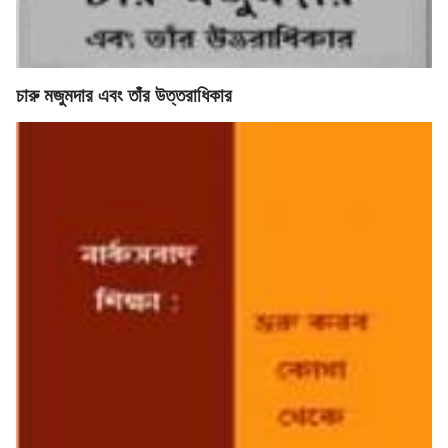
চারু মজুমদার এবং তাঁর উত্তরাধিকার