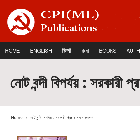
Skip
to
main
content
HOME
ENGLISH
हिन्दी
বাংলা
BOOKS
AUT
Main
navigation
নোট বন্দী বিপর্যয় : সরকারী 
Home
নোট বন্দী বিপর্যয় : সরকারী প্রচার বনাম জনগণ
Breadcrumb