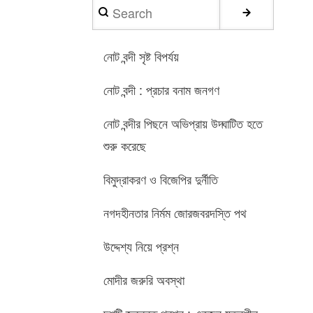
Search
নোট বন্দী সৃষ্ট বিপর্যয়
নোট বন্দী : প্রচার বনাম জনগণ
নোট বন্দীর পিছনে অভিপ্রায় উদ্ঘাটিত হতে
শুরু করেছে
বিমুদ্রাকরণ ও বিজেপির দুর্নীতি
নগদহীনতার নির্মম জোরজবরদস্তি পথ
উদ্দেশ্য নিয়ে প্রশ্ন
মোদীর জরুরি অবস্থা
দশটি জ্বলন্ত প্রশ্ন : একজন যত্নশীল