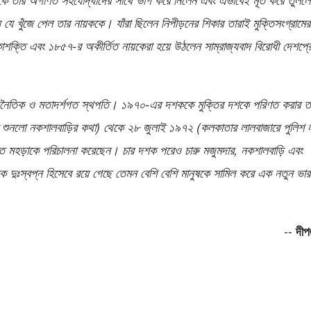
ে যে খুঁজে পেল তার নায়ককে। যাঁরা ছিলেন নিপীড়নের শিকার তারাই মুক্তিসংগ্রামের
কাশক্তি এবং ১৮৫৭-র অকীর্তিত নায়কেরা হয়ে উঠলেন সাম্রাজ্যবাদ বিরোধী দেশপ্র
ৈতিক ও মতাদর্শগত স্থপতি। ১৯৭০-এর দশককে মুক্তির দশকে পরিণত করার তা
িয়া শুনলো নকশালবাড়ির কথা) থেকে ২৮ জুলাই ১৯৭২ (কলকাতার লালবাজারে পুলি
জিত মহড়াকে পরিচালনা করেছেন। চার দশক পরেও চারু মজুমদার, নকশালবাড়ি এবং
দুঃস্বপ্ন হিসেবে রয়ে গেছে তেমন বেশি বেশি মানুষকে সামিল করে এক নতুন ভা
--
দীপঙ