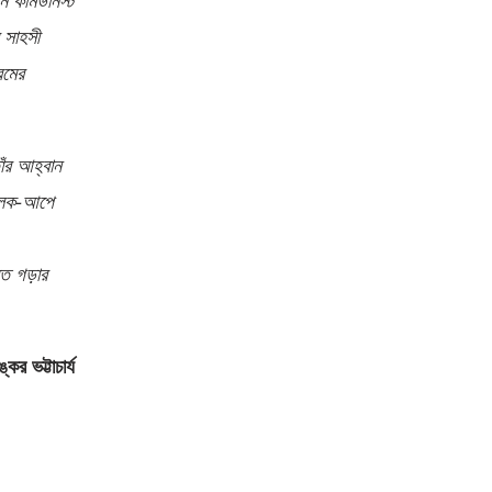
 সাহসী
েমের
ঁর আহ্বান
শ লক-আপে
রত গড়ার
্কর ভট্টাচার্য