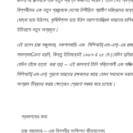
বিপ্লবীদের এক নতুন প্রজন্মকে দেশের নিপীড়িত গ্রামীণ দরিদ্রদের মধ্য
যোদ্ধা হয়ে উঠলেন, কৃষিবিপ্লব হয়ে উঠল নয়াগণতান্ত্রিক ভারতের চালি
ইতিহাসে নতুন অগ্রদূত।
এই হলেন চারু মজুমদার, নকশালবাড়ি এবং সিপিআই(এম-এল)-এর রাজন
সাফল্যমণ্ডিত হয়নি, কিন্তু ইতিমধ্যেই ১৯৬৭-র ২৫ মে (যেদিন দুন
যেদিন তাঁকে হত্যা করা হয়) – এই কালপর্বে তিনি শক্তিশালী এক সজ্
সিপিআই(এম-এল) পুরনো ভারতের রক্ষকদের কাছে যেমন সবথেকে ভয়ানক 
সংগ্রাম তীব্রতর করার ক্ষেত্রেও প্রেরণা সঞ্চার করে চলেছে।
প্রকাশকের কথা
চারু মজুমদার – এক বিপ্লবীর সংক্ষিপ্ত জীবনালেখ্য