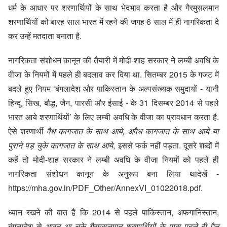
धर्म के आधार पर शरणार्थियों के साथ भेदभाव करता है और गैरमुसलमान
शरणार्थियों को बारह साल भारत में रहने की जगह 6 साल में ही नागरिकता दे
कर उन्हें मतदाता बनाता है.
नागरिकता संशोधन कानून की तैयारी में मोदी-शाह सरकार ने लम्बी अवधि के
वीजा के नियमों में पहले ही बदलाव कर दिया था. सितम्बर 2015 के गजट में
बदले हुए नियम ‘बंगलादेश और पाकिस्तान के अल्पसंख्यक समुदायों - यानी
हिन्दू, सिख, बौद्ध, जैन, पारसी और ईसाई - के 31 दिसम्बर 2014 से पहले
भारत आये शरणार्थियों’ के लिए लम्बी अवधि के वीजा का प्रावधान करता है.
ऐसे शरणार्थी
वैध कागजात के साथ आये, अवैध कागजात के साथ आये या
पुराने पड़ चुके कागजात के साथ आये
, इससे फर्क नहीं पड़ता. दूसरे शब्दों में
कहें तो मोदी-शाह सरकार ने लम्बी अवधि के वीजा नियमों को पहले ही
नागरिकता संशोधन कानून के अनुरूप बना लिया था
देखें -
https://mha.gov.in/PDF_Other/AnnexVI_01022018.pdf
.
ध्यान रखने की बात है कि 2014 से पहले पाकिस्तान, अफगानिस्तान,
बंगलादेश से
भारत आ चुके गैरमुसलमान शरणार्थियों के पास पहले ही पैन