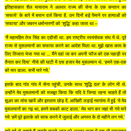
इतिहासकार शैल मायाराम ने अलवर राज्य की सेना के एक कप्तान का
‘सफाये’ के बारे में बयान दर्ज किया है. उन दिनों बड़े पैमाने पर हत्याओं को
'सफाया' और जबरन धर्मान्तरणों को ‘शुद्धि’ कहा जाता था –
‘मैं महामहिम तेज सिंह का एडीसी था. हम राष्ट्रीय स्वयंसेवक संघ में थे. पूरे
राज्य से मुसलमानों का सफाया करने का आदेश मिला था. मुझे खास काम के
लिए तिजारा भेजा गया था ... मैंने वहां जा कर अपनी फौज को एक पहाड़ी पर
तैनात कर दिया’ नीचे की घाटी में दस हजार मेव मुसलमान थे. ‘हमने एक-एक
को मार डाला. सभी मारे गये.’
इसके बाद गांव गांव में सेना पहुंची, उनके साथ 'शुद्धि दल' के लोग भी थे.
उन्होंने मेव मुसलमानों को मजबूर किया कि यदि वे जिन्दा रहना चाहते हैं तो
सूअर का मांस खायें और इस्लाम छोड़ दें. आखिरी लड़ाई नवगांमा में हुई ‘ये मेव
मुसलमानों का गढ़ था, हमने सबको काट डाला.’ मेव भाग कर जहां भी गये मारे
गये ‘हमें पूरे इलाके को साफ करने में जुलाई और अगस्त के दो महीने लग गये.’
खरे गर्व से बताते हैं ‘इसके चलते आज पूरे अलवर राज्य में एक भी मुसलमान