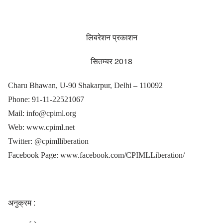
लिबरेशन प्रकाशन
सितम्बर 2018
Charu Bhawan,
U-90 Shakarpur, Delhi – 110092
Phone: 91-11-22521067
Mail: info@cpiml.org
Web: www.cpiml.net
T
witter: @cpimlliberation
Facebook Page: www.facebook.com/CPIMLLiberation/
अनुक्रम :