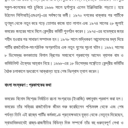
স্কুল-কলেজের পাঠ চুকিয়ে ১৯৬৬ সালে দুর্গাপুরে এলেন ইঞ্জিনিয়ারিং পড়তে। হয়ে
উঠলেন সিপিআই(এমএল)-এর সর্বক্ষণের কর্মী। ১৯৭০ দশকের ধাক্কার পর পার্টিকে
তৃণমূল থেকে নতুন করে গড়ে তোলার কাজে হাত লাগান এবং ১৯৭৪ সালের ২৮ জুলাই
কমরেড জহরের সাথে মিলে কেন্দ্রীয় কমিটি পুনর্গঠন করেন। ১৯৭৫-এর নভেম্বরে জহর
শহীদ হওয়ার পর সাধারণ সম্পাদক হন। ১৯৭৮ সালে শুদ্ধিকরণ আন্দোলনের মধ্য দিয়ে
পার্টির রাজনৈতিক-সাংগঠনিক অগ্রগতির এক নতুন যুগের সূচনা ঘটান। ১৯৯২ সালের
৮ ডিসেম্বর কলকাতায় বিশাল ব্রিগেড সমাবেশে প্রকাশ্যে আসেন ব্যাপক বাম ও
কমিউনিস্ট ঐক্যের আহ্বান নিয়ে। ১৯৯৮-এর ১৮ ডিসেম্বর লক্ষ্ণৌতে কেন্দ্রীয় কমিটির
বৈঠক চলাকালে হৃদরোগে আক্রান্ত হয়ে শেষ নিঃশ্বাস ত্যাগ করেন।
বাংলা সংস্করণ : প্রকাশকের কথা
কমরেড বিনোদ মিশ্রের নির্বাচিত রচনা সংগ্রহের (ইংরাজি) বঙ্গানুবাদ প্রকাশ করা হল।
কমরেড তাঁর সক্রিয় রাজনৈতিক জীবন শুরু করেছিলেন পশ্চিমবঙ্গ থেকে এবং শেষ
পর্যন্ত তিনি এই রাজ্যে পার্টির কর্মকাণ্ডে প্রত্যক্ষভাবে যুক্ত থেকে নেতৃত্ব দিয়েছেন,
স্বাভাবিকভাবেই রাজ্য-রাজনীতির বিভিন্ন দিক সম্পর্কে তাঁর বহু গুরুত্বপূর্ণ লেখা ও