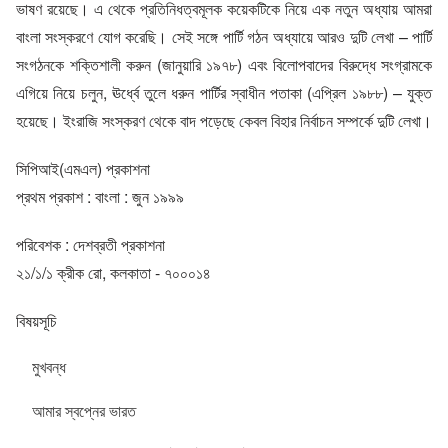
ভাষণ রয়েছে। এ থেকে প্রতিনিধত্বমূলক কয়েকটিকে নিয়ে এক নতুন অধ্যায় আমরা
বাংলা সংস্করণে যোগ করেছি। সেই সঙ্গে পার্টি গঠন অধ্যায়ে আরও দুটি লেখা – পার্টি
সংগঠনকে শক্তিশালী করুন (জানুয়ারি ১৯৭৮) এবং বিলোপবাদের বিরুদ্ধে সংগ্রামকে
এগিয়ে নিয়ে চলুন, ঊর্ধ্বে তুলে ধরুন পার্টির স্বাধীন পতাকা (এপ্রিল ১৯৮৮) – যুক্ত
হয়েছে। ইংরাজি সংস্করণ থেকে বাদ পড়েছে কেবল বিহার নির্বাচন সম্পর্কে দুটি লেখা।
সিপিআই(এমএল) প্রকাশনা
প্রথম প্রকাশ : বাংলা : জুন ১৯৯৯
পরিবেশক : দেশব্রতী প্রকাশনা
২১/১/১ ক্রীক রো, কলকাতা - ৭০০০১৪
বিষয়সূচি
মুখবন্ধ
আমার স্বপ্নের ভারত