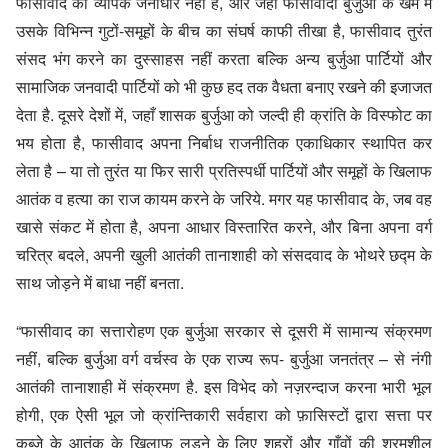
फासीवाद का व्यापक जनाधार नहीं है, और जहाँ फासीवादी बुर्जुआ के खेमे में
उसके विभिन्न गुटों-समूहों के बीच का संघर्ष काफी तीखा है, फासीवाद तुरंत
संसद भंग करने का दुस्साहस नहीं करता बल्कि अन्य बुर्जुआ पार्टियों और
सामाजिक जनवादी पार्टियों को भी कुछ हद तक वैधता बनाए रखने की इजाजत
देता है. दूसरे देशों में, जहाँ शासक बुर्जुआ को जल्दी ही क्रांति के विस्फोट का
भय होता है, फासीवाद अपना निर्बाध राजनीतिक एकाधिकार स्थापित कर
लेता है – या तो तुरंत या फिर सारी प्रतिस्पर्धी पार्टियों और समूहों के खिलाफ
आतंक व हत्या का राज कायम करने के जरिये. मगर यह फासीवाद के, जब वह
खासे संकट में होता है, अपना आधार विस्तारित करने, और बिना अपना वर्ग
चरित्र बदले, अपनी खुली आतंकी तानाशाही को संसदवाद के भोथरे छद्म के
साथ जोड़ने में बाधा नहीं बनता.
“फासीवाद का सत्तारोहण एक बुर्जुआ सरकार से दूसरी में सामान्य संक्रमण
नहीं, बल्कि बुर्जुआ वर्ग वर्चस्व के एक राज्य रूप- बुर्जुआ जनतंत्र – से नंगी
आतंकी तानाशाही में संक्रमण है. इस विभेद को नज़रन्दाज करना भारी भूल
होगी, एक ऐसी भूल जो क्रांन्तिकारी सर्वहारा को फ़ासिस्टों द्वारा सत्ता पर
कब्जे के आतंक के खिलाफ लड़ने के लिए शहरों और गाँवों की श्रमशील