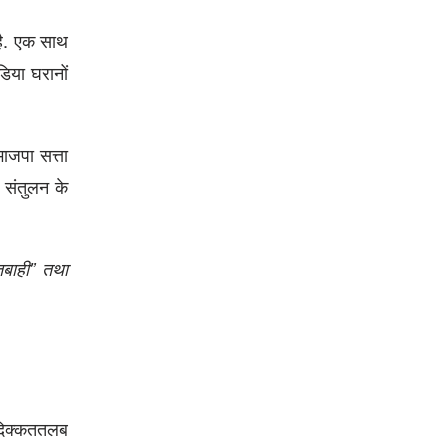
है. एक साथ
िया घरानों
भाजपा सत्ता
य संतुलन के
 तबाही” तथा
 दिक्कततलब