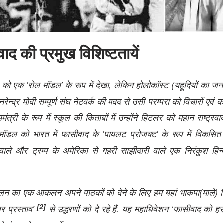
ाद की प्रमुख विशिष्‍टतायें
को एक 'रोल मॉडल' के रूप में देखा, लेकिन होलोकॉस्‍ट (यहूदियों का ज
्‍द्र मोदी सम्‍पूर्ण संघ नेटवर्क की मदद से उसी परम्‍परा को विचारों एवं कार्
त्री के रूप में स्‍कूल की किताबों में उन्‍होंने हिटलर को महान राष्‍ट्रवा
डल को भारत में फासीवाद के 'पायलट प्रोजक्‍ट' के रूप में विकसि
व वाले और ट्रम्‍प के अमेरिका से गहरी साझीदारी वाले एक निरंकुश हिन्‍दू 
 अनुकूलन का एक आकलन अपने पाठकों को देने के लिए हम यहां भाकपा(माले)
[2]
 प्रस्‍ताव’
से उद्धरणों को दे रहे हैं. यह महाधिवेशन ‘फासीवाद को 