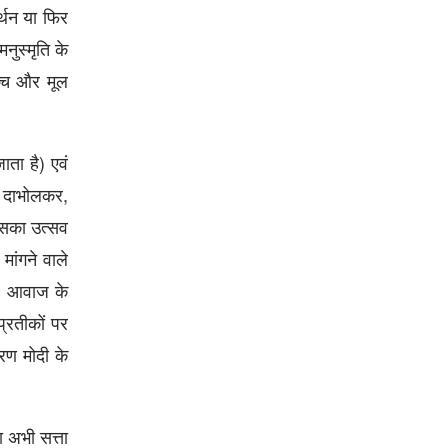
र्थन या फिर
नुस्मृति के
च्च और मूल
ाता है) एवं
र दाभोलकर,
 उसका उत्सव
मांगने वाले
हर आवाज के
प्रतीकों पर
हरण मोदी के
ा अभी सत्ता