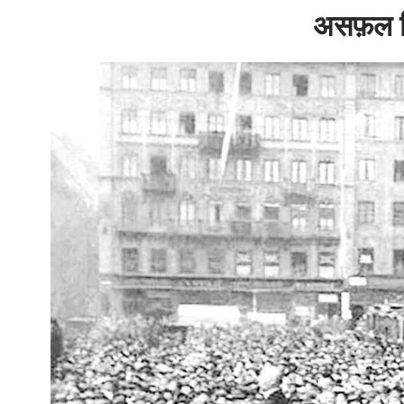
असफ़ल ब