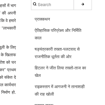
Search
सों में भाग
ों की अपनी
प्राक्कथन
कि वे हमारे
े “लाभकारी
ऐतिहासिक परिप्रेक्ष्य और निर्मिति
काल
सूली के लिए
षड्यंत्रकारी तख्ता-पलटवाद से
ओं के खिलाफ
राजनीतिक धूर्तता की ओर
क्रोश को घर
हिटलर ने जीत लिया तख्तो-ताज का
क कर” प्रथम
खेल
को संकेत दे
सल कार्यभार
राइकस्‍ताग में आगजनी ने तानाशाही
िर्माण हो.
की राह खोली
प्रमुख सबक