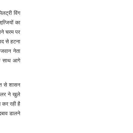
लट्री विंग
त्जि़यों का
अपने चरम पर
 पद से हटना
ौजवान नेता
के साथ आगे
रत से शासन
टलर ने खुले
त कर रही है
 दबाव डालने