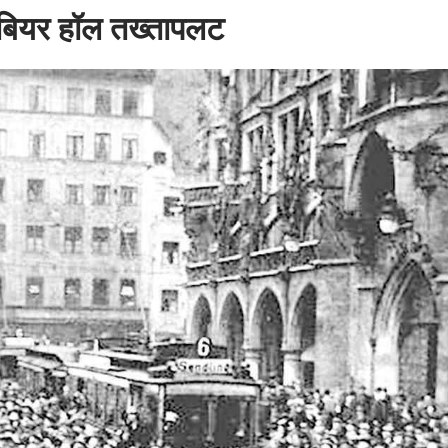
ियर हॉल तख्तापलट