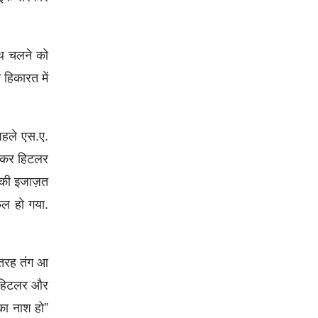
ाथ चलने को
हिकारत में
पहले एस.ए.
ोड़ कर हिटलर
े की इजाज़त
फल हो गया.
 तरह तंग आ
्र हिटलर और
 का नाश हो”