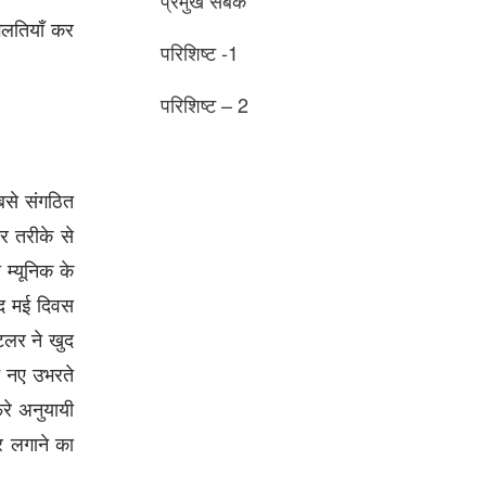
 गलतियाँ कर
परिशिष्ट -1
परिशिष्ट – 2
सबसे संगठित
र तरीके से
म्‍यूनिक के
ुद मई दिवस
टलर ने खुद
न नए उभरते
रे अनुयायी
र लगाने का